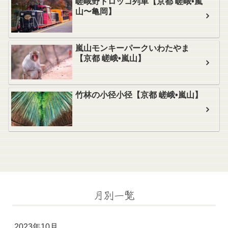
嵯峨野トロッコ列車【京都 嵯峨•嵐
山〜亀岡】
嵐山モンキーパークいわたやま
【京都 嵯峨•嵐山】
竹林の小径小径【京都 嵯峨•嵐山】
月別一覧
2023年10月