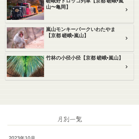
嵯峨野トロッコ列車【京都 嵯峨•嵐
山〜亀岡】
嵐山モンキーパークいわたやま
【京都 嵯峨•嵐山】
竹林の小径小径【京都 嵯峨•嵐山】
月別一覧
2023年10月