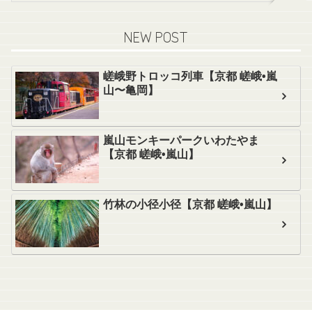
NEW POST
嵯峨野トロッコ列車【京都 嵯峨•嵐
山〜亀岡】
嵐山モンキーパークいわたやま
【京都 嵯峨•嵐山】
竹林の小径小径【京都 嵯峨•嵐山】