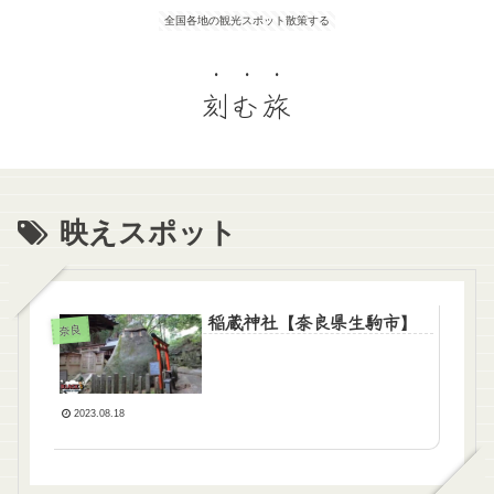
全国各地の観光スポット散策する
刻む旅
映えスポット
稲蔵神社【奈良県生駒市】
奈良
2023.08.18