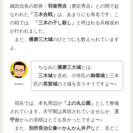
織田信長の部将・
羽柴秀吉
（豊臣秀吉）との間で起
なわれた
「三木合戦」
は、あまりにも有名です。こ
の戦では、
「三木の干し殺し」
と呼ばれる兵糧攻め
が行われました。
また、
播磨三大城
のひとつにも数えられています
よ。
ちなみに
播磨三大城
とは、
三木城
を含め、小寺氏の
御着城
と三木
氏の
英賀城
の３城を言うそうですよ〜♪
bottsu
現在では、本丸周辺が
「上の丸公園」
として整備
されています。天守閣は再現されていませんが、
天
守台
からの見晴はとても良かったですよ〜♪
また、
別所長治公像
や
かんかん井戸
など、見どこ