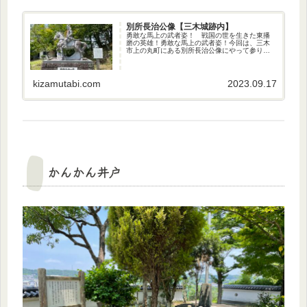
別所長治公像【三木城跡内】
勇敢な馬上の武者姿！ 戦国の世を生きた東播
磨の英雄！勇敢な馬上の武者姿！今回は、三木
市上の丸町にある別所長治公像にやって参りま
した〜♪ 現在、三木城の本丸周辺は「上の丸公
園」として整備されています。そこでは、馬に
跨った三木城の城主・別所長治...
kizamutabi.com
2023.09.17
かんかん井戸