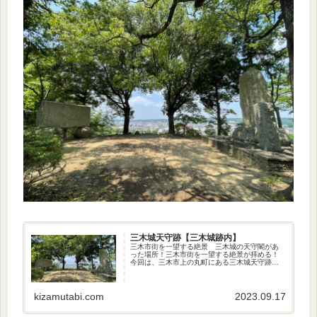
三木城天守跡【三木城跡内】
三木市街を一望する絶景 三木城の天守閣があ
った場所！三木市街を一望する絶景が拝める！
今回は、三木市上の丸町にある三木城天守跡に
やって参りました〜♪ 現在、三木城の本丸周辺
は「上の丸公園」として整備されています。そ
こには、当時の遺構として「伝...
kizamutabi.com
2023.09.17