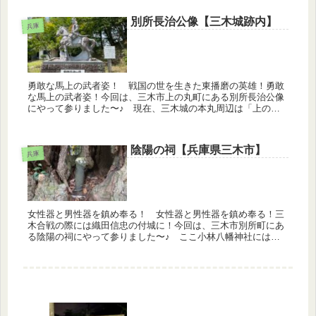
のあたりで行われ...
別所長治公像【三木城跡内】
兵庫
勇敢な馬上の武者姿！ 戦国の世を生きた東播磨の英雄！勇敢
な馬上の武者姿！今回は、三木市上の丸町にある別所長治公像
にやって参りました〜♪ 現在、三木城の本丸周辺は「上の丸
公園」として整備されています。そこでは、馬に跨った三木城
の城主・別所長治...
陰陽の祠【兵庫県三木市】
兵庫
女性器と男性器を鎮め奉る！ 女性器と男性器を鎮め奉る！三
木合戦の際には織田信忠の付城に！今回は、三木市別所町にあ
る陰陽の祠にやって参りました〜♪ ここ小林八幡神社には、
古い山桃の木がありました。その木の根元の穴が、女性（陰）
に似ているという...