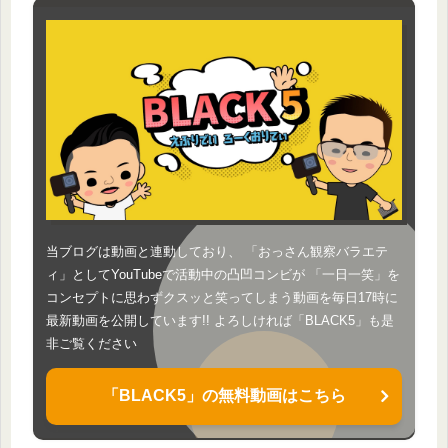
当ブログは動画と連動しており、 「おっさん観察バラエテ
ィ」としてYouTubeで活動中の凸凹コンビが 「一日一笑」を
コンセプトに思わずクスッと笑ってしまう動画を毎日17時に
最新動画を公開しています!! よろしければ「BLACK5」も是
非ご覧ください
「BLACK5」の無料動画はこちら