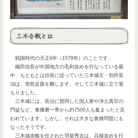
三木合戦とは
戦国時代の天正6年（1578年）のことです。
織田信長が中国地方の毛利攻めを行なっている最
中、もともとは信長に従っていた三木城主・別所長
治は、突然反旗を翻します。そして三木城に立て篭
もりました。
三木城には、長治に賛同した国人衆や浄土真宗の
門徒など、東播磨一帯から約7500人も集まったと言
われています。しかし、それは大きな食糧問題にも
なったそうです。
三木城攻略を任された羽柴秀吉は、兵糧攻めを行