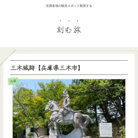
全国各地の観光スポット散策する
刻む旅
三木城跡【兵庫県三木市】
兵庫