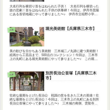
大名行列を横切り首をはねられた子供！ 大名行列を横切った
故の悲劇！首をはねられた子供の供養碑！今回は、伊丹市昆陽
にある首切地蔵にやって参りました〜♪ 伊丹市立稲野小学校
の東側、小さな公園の中に首切地蔵がありました。公園と言っ
ても遊具などは無...
堀光美術館【兵庫県三木市】
兵庫
美の歓びを分かちあう美術館 三木城二ノ丸跡に建つ美術館！
絵画から工芸品まで、500点のコレクション！今回は、三木市
上の丸町にある堀光美術館にやって参りました〜♪ この堀光
美術館は、三木町長も務めたこともある故堀田光雄氏が、自身
の美術コレクシ...
別所長治公首塚【兵庫県三木
兵庫
市】
壮絶な最期をとげた長治公 戦国の世を生きた三木の英雄！壮
絶な最期をとげた長治公！今回は、三木市上の丸町にある別所
長治公首塚にやって参りました〜♪ 三木城の南側、雲龍寺に
寄り添うように、その小さな建物はありました。戦国時代、こ