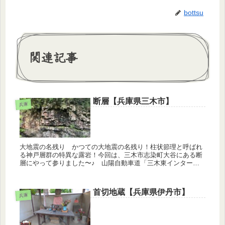
bottsu
関連記事
断層【兵庫県三木市】
兵庫
大地震の名残り かつての大地震の名残り！柱状節理と呼ばれ
る神戸層群の特異な露岩！今回は、三木市志染町大谷にある断
層にやって参りました〜♪ 山陽自動車道「三木東インターチ
ェンジ」の北側、車で約５分ほど走ると、大谷川の川沿いの山
裾一面に、それは...
首切地蔵【兵庫県伊丹市】
兵庫