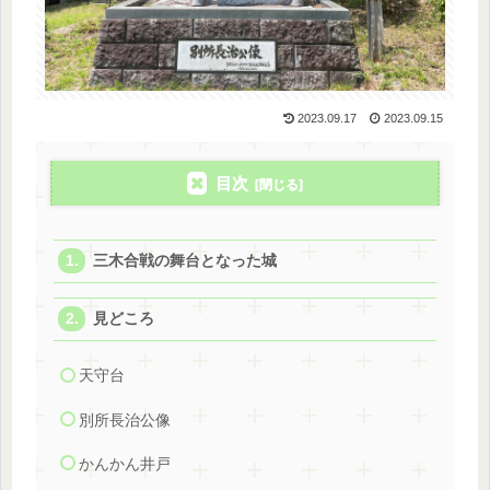
2023.09.17
2023.09.15
目次
三木合戦の舞台となった城
見どころ
天守台
別所長治公像
かんかん井戸