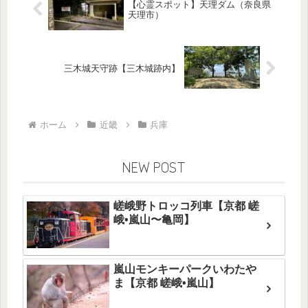
【心霊スポット】天理ダム（奈良県
天理市）
三木城天守跡【三木城跡内】
ホーム
近畿
兵庫
NEW POST
嵯峨野トロッコ列車【京都 嵯
峨•嵐山〜亀岡】
嵐山モンキーパークいわたや
ま【京都 嵯峨•嵐山】