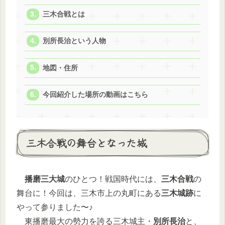
三木合戦とは
別所長治という人物
地図・住所
今回紹介した場所の動画はこちら
三木合戦の舞台となった城
播磨三大城
のひとつ！戦国時代には、
三木合戦
の
舞台に！今回は、三木市上の丸町にある
三木城跡
に
やって参りました〜♪
東播磨最大の勢力を誇る三木城主・
別所長治
と、