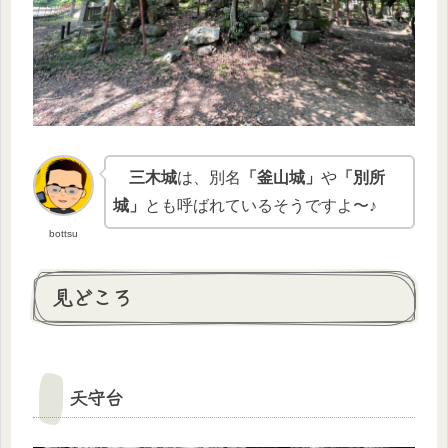
三木城
は、別名
「釜山城」
や
「別所
城」
とも呼ばれているそうですよ〜♪
bottsu
見どころ
天守台