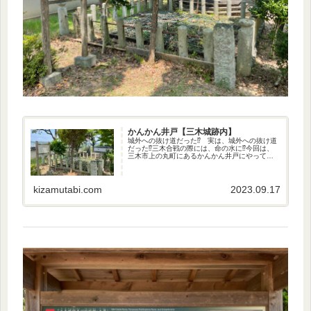
かんかん井戸【三木城跡内】
城外への抜け道だった⁉︎ 実は、城外への抜け道
だった⁉︎三木合戦の際には、命の水に⁉︎今回は、
三木市上の丸町にあるかんかん井戸にやって参
りました〜♪ 三木城の本丸周辺は、「上の丸公
園」として整備されています。そこには、当時
の遺構として「本丸...
kizamutabi.com
2023.09.17