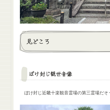
見どころ
ぼけ封じ観世音像
ぼけ封じ近畿十楽観音霊場の第三霊場だそ