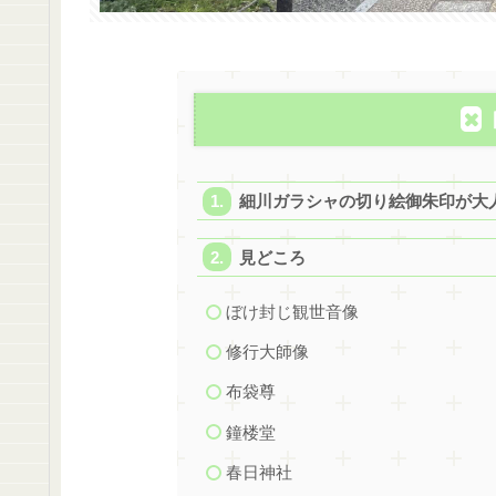
細川ガラシャの切り絵御朱印が大
見どころ
ぼけ封じ観世音像
修行大師像
布袋尊
鐘楼堂
春日神社