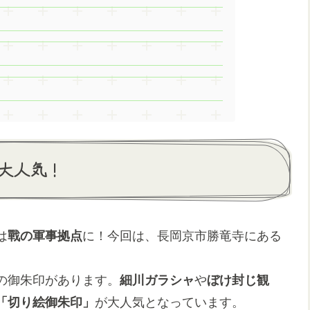
大人気！
は
戰の軍事拠点
に！今回は、長岡京市勝竜寺にある
の御朱印があります。
細川ガラシャ
や
ぼけ封じ観
「切り絵御朱印」
が大人気となっています。