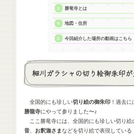
勝竜寺とは
地図・住所
今回紹介した場所の動画はこちら
細川ガラシャの切り絵御朱印が
全国的にも珍しい
切り絵の御朱印
！過去に
勝龍寺
にやって参りました〜♪
ここ勝竜寺には、全国的にも珍しい切り絵
音
、
お釈迦さま
などを切り絵で表現している