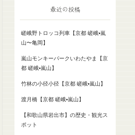
最近の投稿
嵯峨野トロッコ列車【京都 嵯峨•嵐
山〜亀岡】
嵐山モンキーパークいわたやま【京
都 嵯峨•嵐山】
竹林の小径小径【京都 嵯峨•嵐山】
渡月橋【京都 嵯峨•嵐山】
【和歌山県岩出市】の歴史・観光ス
ポット