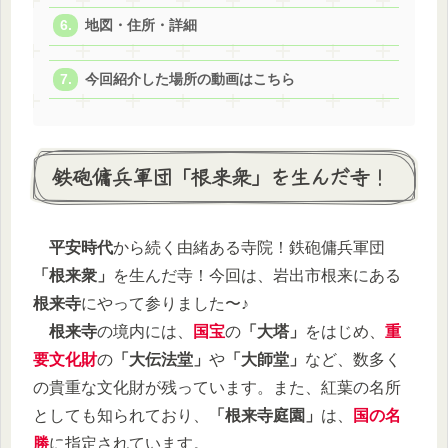
地図・住所・詳細
今回紹介した場所の動画はこちら
鉄砲傭兵軍団「根来衆」を生んだ寺！
平安時代
から続く由緒ある寺院！鉄砲傭兵軍団
「根来衆」
を生んだ寺！今回は、岩出市根来にある
根来寺
にやって参りました〜♪
根来寺
の境内には、
国宝
の
「大塔」
をはじめ、
重
要文化財
の
「大伝法堂」
や
「大師堂」
など、数多く
の貴重な文化財が残っています。また、紅葉の名所
としても知られており、
「根来寺庭園」
は、
国の名
勝
に指定されています。