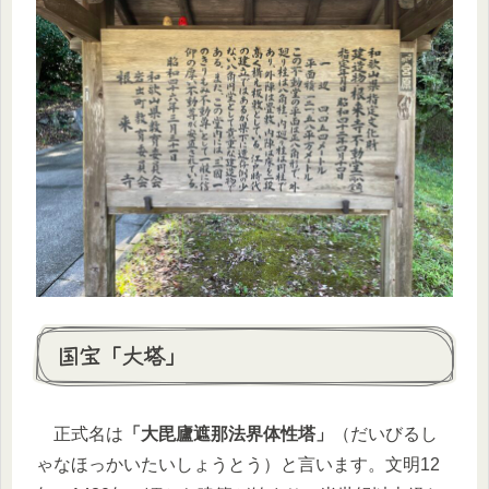
国宝「大塔」
正式名は
「大毘廬遮那法界体性塔」
（だいびるし
ゃなほっかいたいしょうとう）と言います。文明12