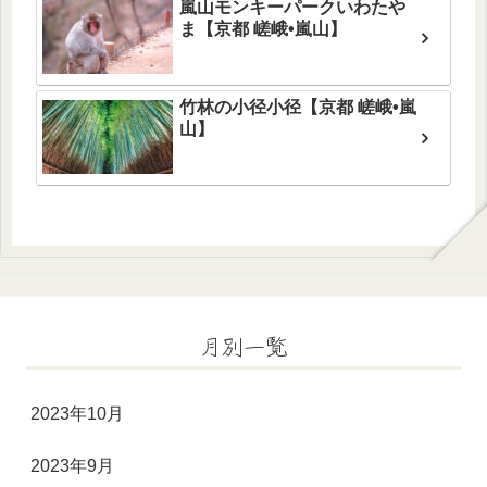
嵐山モンキーパークいわたや
ま【京都 嵯峨•嵐山】
竹林の小径小径【京都 嵯峨•嵐
山】
月別一覧
2023年10月
2023年9月