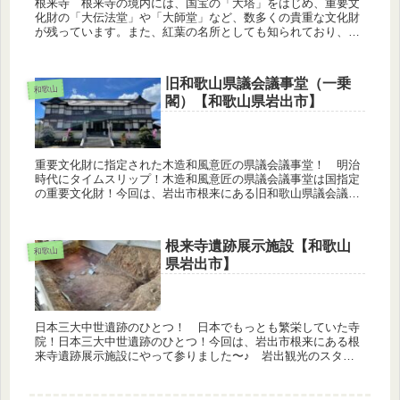
根来寺 根来寺の境内には、国宝の「大塔」をはじめ、重要文
化財の「大伝法堂」や「大師堂」など、数多くの貴重な文化財
が残っています。また、紅葉の名所としても知られており、
「根来寺庭園」は、国の名勝に指定されています。【住所】〒
649-6202 ...
旧和歌山県議会議事堂（一乗
和歌山
閣）【和歌山県岩出市】
重要文化財に指定された木造和風意匠の県議会議事堂！ 明治
時代にタイムスリップ！木造和風意匠の県議会議事堂は国指定
の重要文化財！今回は、岩出市根来にある旧和歌山県議会議事
堂（一乗閣）にやって参りました〜♪ 岩出観光のスタート地
点にも休憩スポッ...
根来寺遺跡展示施設【和歌山
和歌山
県岩出市】
日本三大中世遺跡のひとつ！ 日本でもっとも繁栄していた寺
院！日本三大中世遺跡のひとつ！今回は、岩出市根来にある根
来寺遺跡展示施設にやって参りました〜♪ 岩出観光のスター
ト地点にも休憩スポットにもなる道の駅「ねごろ歴史の丘」。
その敷地内に、根...