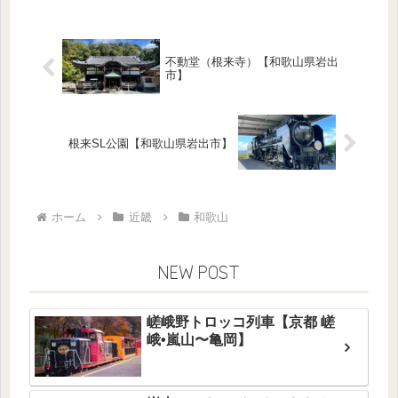
不動堂（根来寺）【和歌山県岩出
市】
根来SL公園【和歌山県岩出市】
ホーム
近畿
和歌山
NEW POST
嵯峨野トロッコ列車【京都 嵯
峨•嵐山〜亀岡】