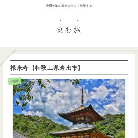
全国各地の観光スポット散策する
刻む旅
根来寺【和歌山県岩出市】
和歌山