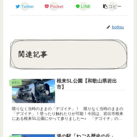
Twitter
Pocket
LINE
コピー
bottsu
関連記事
根来SL公園【和歌山県岩出
和歌山
市】
限りなく当時のままの「デゴイチ」！ 限りなく当時のままの
「デゴイチ」！登ったり触れたりが可能！今回は、岩出市根来
にある根来SL公園にやって参りました〜♪ 「デゴイチ」の愛
称で親しまれてきた蒸気機関車「D５１」。昭和18年から全国
を走り回り、...
道の駅「ねごろ歴史の丘」