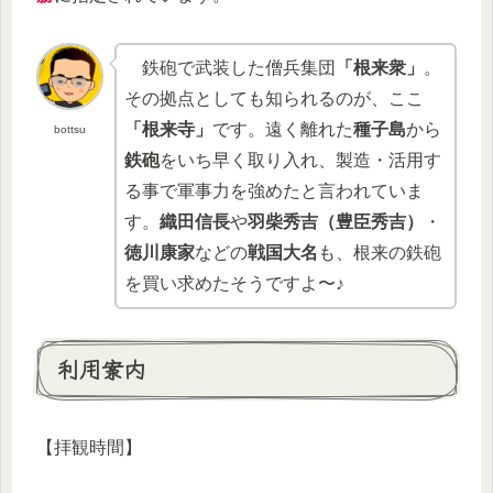
鉄砲で武装した僧兵集団
「根来衆」
。
その拠点としても知られるのが、ここ
「根来寺」
です。遠く離れた
種子島
から
bottsu
鉄砲
をいち早く取り入れ、製造・活用す
る事で軍事力を強めたと言われていま
す。
織田信長
や
羽柴秀吉（豊臣秀吉）
・
徳川康家
などの
戦国大名
も、根来の鉄砲
を買い求めたそうですよ〜♪
利用案内
【拝観時間】