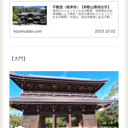
不動堂（根来寺）【和歌山県岩出市】
身代わりになってくれる不動尊 羽柴秀吉の紀
伊攻略により焼失！自分の身代わりになってく
れる不動尊！今回は、岩出市根来にある不動堂
にやって参りました〜♪ 岩出を代表する観光地
のひとつに数えられる根来寺。その境内を拝観
するには、入山料が必要です。...
kizamutabi.com
2023.10.02
【大門】