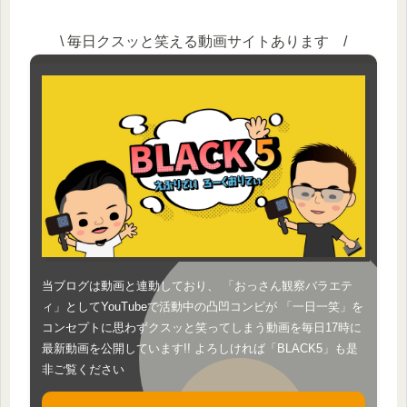
\ 毎日クスッと笑える動画サイトあります /
当ブログは動画と連動しており、 「おっさん観察バラエテ
ィ」としてYouTubeで活動中の凸凹コンビが 「一日一笑」を
コンセプトに思わずクスッと笑ってしまう動画を毎日17時に
最新動画を公開しています!! よろしければ「BLACK5」も是
非ご覧ください