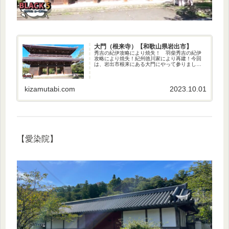
大門（根来寺）【和歌山県岩出市】
秀吉の紀伊攻略により焼失！ 羽柴秀吉の紀伊
攻略により焼失！紀州徳川家により再建！今回
は、岩出市根来にある大門にやって参りまし
た〜♪ 天正13年（1585年）の羽柴秀吉による
紀伊攻略の際、根来寺は「大師堂」や「大塔」
など数棟を残して焼け落ちま...
kizamutabi.com
2023.10.01
【愛染院】