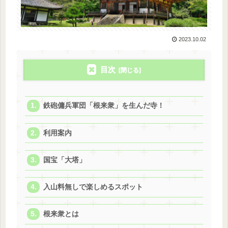
2023.10.02
目次
鉄砲傭兵軍団「根来衆」を生んだ寺！
利用案内
国宝「大塔」
入山料無しで楽しめるスポット
根来衆とは