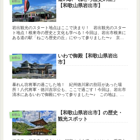
和歌山
【和歌山県岩出市】
岩出観光のスタート地点はここで決まり！ 岩出観光のスター
ト地点！根來寺の歴史と文化も学べる！今回は、岩出市根来に
ある道の駅「ねごろ歴史の丘」にやって参りました〜♪ 京奈
和自動車道の「岩出根来IC」から近く、広い駐車場も完備して
います。岩出市...
いわで御殿【和歌山県岩出
和歌山
市】
暴れん坊将軍の過ごした地！ 紀州徳川家の別荘があった場
所！八代将軍・徳川吉宗公も、ここで過ごす！今回は、岩出市
清水にあるいわで御殿にやって参りました〜♪ この地は、徳
川御三家のひとつ、紀州徳川家の別荘「厳出いわで御殿」があ
ったとされる場所で...
【和歌山県岩出市】の歴史・
和歌山
観光スポット