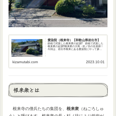
愛染院（根来寺）【和歌山県岩出市】
鉄砲で武装した根来衆の起源⁉︎ 鉄砲で武装した
根来衆の起源⁉︎根来衆の大将・杉ノ坊の住居跡！
今回は、岩出市根来にある愛染院にやって参り
ました〜♪ ここ愛染院は、根来に鉄砲を持ち込
んだ、根来衆の大将・杉ノ坊の住居跡と伝わり
ます。根来への鉄砲伝...
kizamutabi.com
2023.10.01
根来衆とは
根来寺の僧兵たちの集団を、
根来衆
（ねごろしゅ
う）と呼びます。根来衆の長・杉ノ坊により鉄砲が