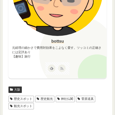
bottsu
元経理の細かさで費用対効果をこよなく愛す。ツッコミの正確さ
には定評あり
【趣味】旅行
大阪
歴史スポット
歴史観光
神社仏閣
菅原道真
観光スポット