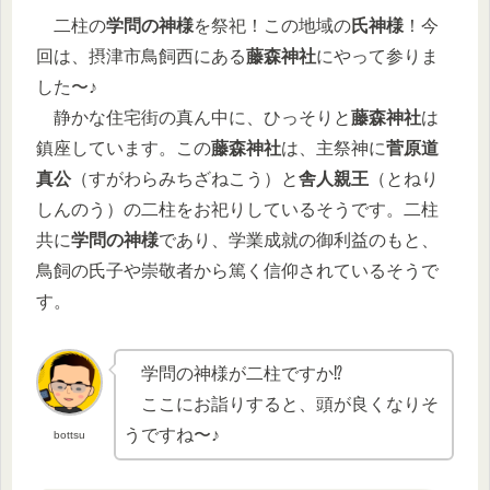
二柱の
学問の神様
を祭祀！この地域の
氏神様
！今
回は、摂津市鳥飼西にある
藤森神社
にやって参りま
した〜♪
静かな住宅街の真ん中に、ひっそりと
藤森神社
は
鎮座しています。この
藤森神社
は、主祭神に
菅原道
真公
（すがわらみちざねこう）と
舎人親王
（とねり
しんのう）の二柱をお祀りしているそうです。二柱
共に
学問の神様
であり、学業成就の御利益のもと、
鳥飼の氏子や崇敬者から篤く信仰されているそうで
す。
学問の神様が二柱ですか⁉︎
ここにお詣りすると、頭が良くなりそ
うですね〜♪
bottsu