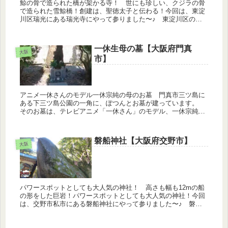
鯨の骨で造られた橋が架かる寺！ 世にも珍しい、クジラの骨
で造られた雪鯨橋！創建は、聖徳太子と伝わる！今回は、東淀
川区瑞光にある瑞光寺にやって参りました〜♪ 東淀川区の住
宅街、瑞光寺公園の隣に鎮座するのが瑞光寺です。ここで最も
見てもらいたいの...
一休生母の墓【大阪府門真
大阪
市】
アニメ一休さんのモデル一休宗純の母のお墓 門真市三ツ島に
ある下三ツ島公園の一角に、ぽつんとお墓が建っています。
そのお墓は、テレビアニメ「一休さん」のモデル、一休宗純の
生母の墓とされているお墓です。一休の生母は後小松天皇の官
女で、一休を産ん...
磐船神社【大阪府交野市】
大阪
パワースポットとしても大人気の神社！ 高さも幅も12mの船
の形をした巨岩！パワースポットとしても大人気の神社！今回
は、交野市私市にある磐船神社にやって参りました〜♪ 磐船
神社で目を惹くのは、なんと言っても船の様な形をした大きな
岩！高さ約12...