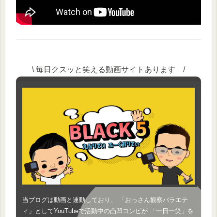
\ 毎日クスッと笑える動画サイトあります /
当ブログは動画と連動しており、 「おっさん観察バラエテ
ィ」としてYouTubeで活動中の凸凹コンビが 「一日一笑」を