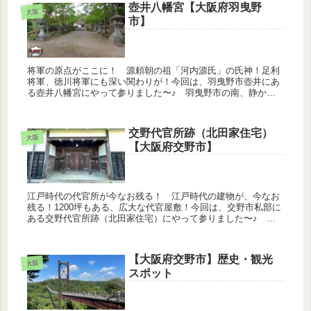
壺井八幡宮【大阪府羽曳野
大阪
市】
将軍の原点がここに！ 源頼朝の祖「河内源氏」の氏神！足利
将軍、徳川将軍にも深い関わりが！今回は、羽曳野市壺井にあ
る壺井八幡宮にやって参りました〜♪ 羽曳野市の南、静かな
住宅街のはぐれに壺井八幡宮が鎮座しています。この神社は河
内源氏とゆかりが...
交野代官所跡（北田家住宅）
大阪
【大阪府交野市】
江戸時代の代官所が今なお残る！ 江戸時代の建物が、今なお
残る！1200坪もある、広大な代官屋敷！今回は、交野市私部に
ある交野代官所跡（北田家住宅）にやって参りました〜♪ 静
かな住宅街を歩いていると、ここだけタイムスリップしたかの
様な建物が現...
【大阪府交野市】歴史・観光
大阪
スポット