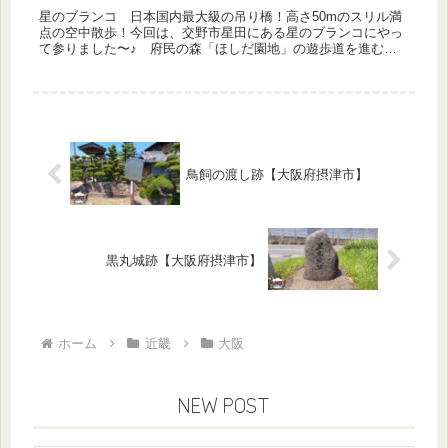
星のブランコ 日本国内最大級の吊り橋！高さ50mのスリル満
点の空中散歩！今回は、交野市星田にある星のブランコにやっ
て参りました〜♪ 府民の森「ほしだ園地」の遊歩道を進む
と、とても大きな吊り橋が架かっています！木床版の人道吊り
橋としては、全国...
鳥飼の渡し跡【大阪府摂津市】
黒丸城跡【大阪府摂津市】
ホーム
近畿
大阪
NEW POST