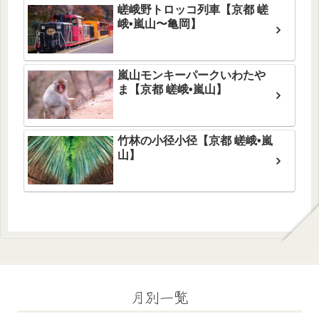
嵯峨野トロッコ列車【京都 嵯
峨•嵐山〜亀岡】
嵐山モンキーパークいわたや
ま【京都 嵯峨•嵐山】
竹林の小径小径【京都 嵯峨•嵐
山】
月別一覧