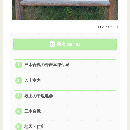
2023.09.19
目次
三木合戦の秀吉本陣付城
入山案内
段上の平坦地群
三木合戦
地図・住所