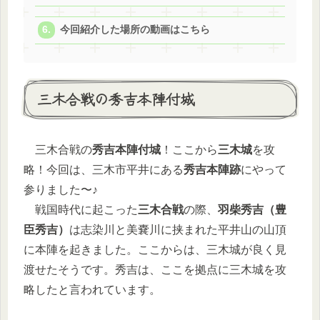
今回紹介した場所の動画はこちら
三木合戦の秀吉本陣付城
三木合戦の
秀吉本陣付城
！ここから
三木城
を攻
略！今回は、三木市平井にある
秀吉本陣跡
にやって
参りました〜♪
戦国時代に起こった
三木合戦
の際、
羽柴秀吉（豊
臣秀吉）
は志染川と美嚢川に挟まれた平井山の山頂
に本陣を起きました。ここからは、三木城が良く見
渡せたそうです。秀吉は、ここを拠点に三木城を攻
略したと言われています。