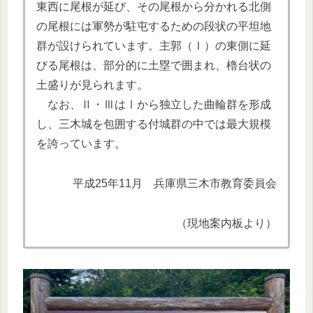
東西に尾根が延び、その尾根から分かれる北側
の尾根には軍勢が駐屯するための段状の平坦地
群が設けられています。主郭（Ⅰ）の東側に延
びる尾根は、部分的に土塁で囲まれ、櫓台状の
土盛りが見られます。
なお、Ⅱ・ⅢはⅠから独立した曲輪群を形成
し、三木城を包囲する付城群の中では最大規模
を誇っています。
平成25年11月 兵庫県三木市教育委員会
（現地案内板より）