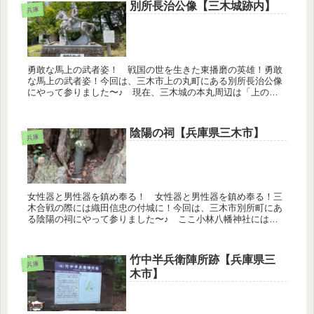
別所長治公像【三木城跡内】
兵庫
勇敢な馬上の武者姿！ 戦国の世を生きた東播磨の英雄！勇敢
な馬上の武者姿！今回は、三木市上の丸町にある別所長治公像
にやって参りました〜♪ 現在、三木城の本丸周辺は「上の丸
公園」として整備されています。そこでは、馬に跨った三木城
の城主・別所長治...
陰陽の祠【兵庫県三木市】
兵庫
女性器と男性器を鎮め奉る！ 女性器と男性器を鎮め奉る！三
木合戦の際には織田信忠の付城に！今回は、三木市別所町にあ
る陰陽の祠にやって参りました〜♪ ここ小林八幡神社には、
古い山桃の木がありました。その木の根元の穴が、女性（陰）
に似ているという...
竹中半兵衛陣所跡【兵庫県三
兵庫
木市】