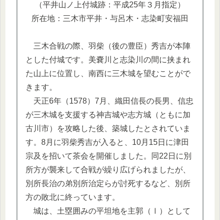
（平井山ノ上付城跡：平成25年３月指定）
所在地：三木市平井・与呂木・志染町安福田
三木合戦の際、羽柴（後の豊臣）秀吉が本陣
とした付城です。美嚢川と志染川の間に挟まれ
た山上に位置し、南西に三木城を望むことがで
きます。
天正6年（1578）7月、織田信長の長男、信忠
が三木城を支援する神吉城や志方城（ともに加
古川市）を攻略した後、築城したとされていま
す。8月に羽柴秀吉が入ると、10月15日に津田
宗及を招いて茶会を開催しました。同22日に別
所方が襲来して合戦が繰り広げられましたが、
別所長治の弟別所治定らが討死するなど、別所
方の敗北に終っています。
城は、土塁囲みの平坦地を主郭（Ⅰ）として