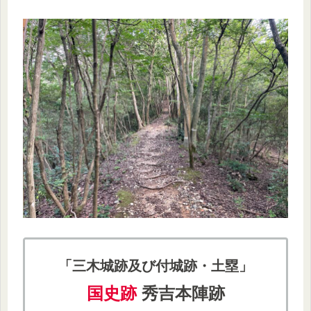
「三木城跡及び付城跡・土塁」
国史跡
秀吉本陣跡