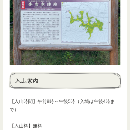
入山案内
【入山時間】午前8時～午後5時（入城は午後4時ま
で）
【入山料】無料