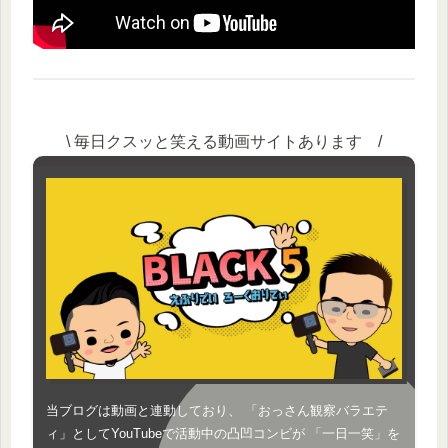
\ 毎日クスッと笑える動画サイトあります /
当ブログは動画と連動しており、 「おっさん観察バラエテ
ィ」としてYouTubeで活動中の凸凹コンビが 「一日一笑」を