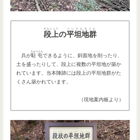
だんじょう
へいたんちぐん
段上
の
平坦地群
ちゅうとん
兵が
駐屯
できるように、斜面地を削ったり、
土を盛ったりして、段上に複数の平坦地が築か
れています。当本陣跡には段上の平坦地群がた
くさん築かれています。
（現地案内板より）