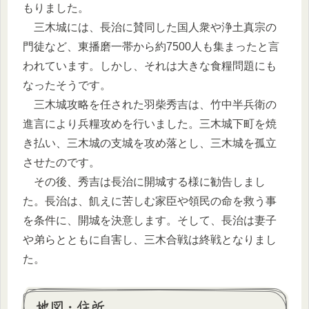
もりました。
三木城には、長治に賛同した国人衆や浄土真宗の
門徒など、東播磨一帯から約7500人も集まったと言
われています。しかし、それは大きな食糧問題にも
なったそうです。
三木城攻略を任された羽柴秀吉は、竹中半兵衛の
進言により兵糧攻めを行いました。三木城下町を焼
き払い、三木城の支城を攻め落とし、三木城を孤立
させたのです。
その後、秀吉は長治に開城する様に勧告しまし
た。長治は、飢えに苦しむ家臣や領民の命を救う事
を条件に、開城を決意します。そして、長治は妻子
や弟らとともに自害し、三木合戦は終戦となりまし
た。
地図・住所