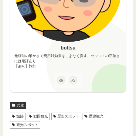
bottsu
元経理の細かさで費用対効果をこよなく愛す。ツッコミの正確さ
には定評あり
【趣味】旅行
兵庫
城跡
戦国観光
歴史スポット
歴史観光
観光スポット