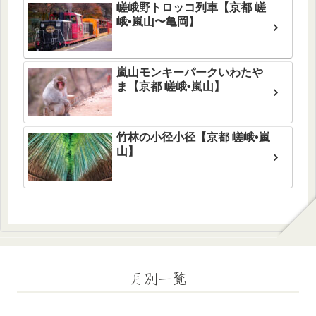
嵯峨野トロッコ列車【京都 嵯
峨•嵐山〜亀岡】
嵐山モンキーパークいわたや
ま【京都 嵯峨•嵐山】
竹林の小径小径【京都 嵯峨•嵐
山】
月別一覧