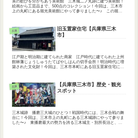
美の歓びを分かちあう美術館 三木城二ノ丸跡に建つ美術館！
絵画から工芸品まで、500点のコレクション！今回は、三木市
上の丸町にある堀光美術館にやって参りました〜♪ この堀光
美術館は、三木町長も務めたこともある故堀田光雄氏が、自身
の美術コレクシ...
旧玉置家住宅【兵庫県三木
兵庫
市】
江戸期と明治期に建てられた商家 江戸時代に建てられた上州
館林藩じょうしゅうたてばやしはんの切手会所！明治時代に増
築された文化財！今回は、三木市本町にある旧玉置家住宅にや
って参りました〜♪ 昭和レトロが漂うナメラ商店街からすぐ
近く、三木市観光...
【兵庫県三木市】歴史・観光
兵庫
スポット
三木城跡 播磨三大城のひとつ！戦国時代には、三木合戦の舞
台に！今回は、三木市上の丸町にある三木城跡にやって参りま
した〜♪ 東播磨最大の勢力を誇る三木城主・別所長治と、織
田信長の部将・羽柴秀吉（豊臣秀吉）との間で起なわれた「三
木合戦」は、あま...