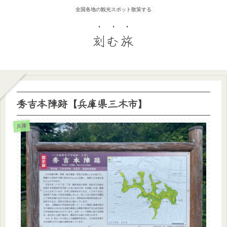
全国各地の観光スポット散策する
刻む旅
秀吉本陣跡【兵庫県三木市】
兵庫